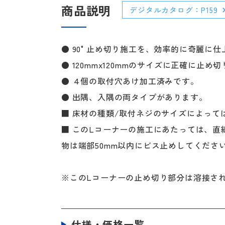
商品説明
デジタルカタログ：P159
● 90°止め切り施工を、効率的に奇麗に
● 120mmx120mmのサイズに正確
● ４個の取付穴あけ加工済みです。
● 出隅、入隅の両タイプがあります。
■ 床材の種類/取付ネジのサイズによっ
■ このLコーナーの施工にあたっては、
物は端部50mm以内にビス止めしてくださ
※このLコーナーの止め切り部分は溶接さ
仕様・価格一覧