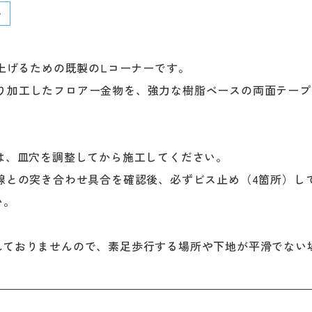
仕上げるための既製のLコーナーです。
に止め切り加工したフロアー金物を、強力な樹脂ベースの両面テ
ては、皿穴を調整してから施工してください。
直線との突き合わせ具合を確認後、必ずビス止め（4箇所）し
い。
れておりませんので、素足歩行する場所や下地が平滑でない