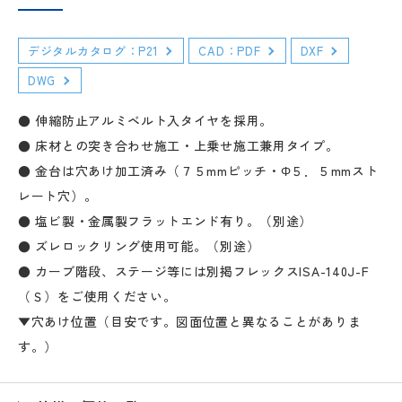
デジタルカタログ：P21
CAD：PDF
DXF
DWG
● 伸縮防止アルミベルト入タイヤを採用。
● 床材との突き合わせ施工・上乗せ施工兼用タイプ。
● 金台は穴あけ加工済み（７５mmピッチ・Φ５．５mmスト
レート穴）。
● 塩ビ製・金属製フラットエンド有り。（別途）
● ズレロックリング使用可能。（別途）
● カーブ階段、ステージ等には別掲フレックスISA-140J-F
（Ｓ）をご使用ください。
▼穴あけ位置（目安です。図面位置と異なることがありま
す。）