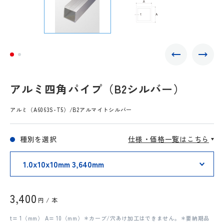
アルミ四角パイプ（B2シルバー）
アルミ（A6063S-T5）/B2アルマイトシルバー
種別を選択
仕様・価格一覧はこちら
3,400
円 / 本
t= 1（mm） A= 10（mm）＊カーブ/穴あけ加工はできません。＊要納期品