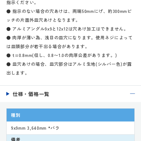
指示ください。
● 指示のない場合の穴あけは、両端50mmにげ、約300mmピ
ッチの片面外皿穴あけとなります。
● アルミアングル9x9と12x12は穴あけ加工はできません。
● 肉厚が薄い為、浅目の皿穴になります。使用ネジによって
は皿頭部分が若干出る場合があります。
● t=0.8mm(但し、0.8〜1.0の肉厚公差があります。)
● 皿穴あけの場合、皿穴部分はアルミ生地(シルバー色)が露
出します。
仕様・価格一覧
種別
9x9mm 3,640mm *バラ
備考