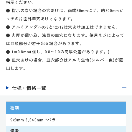
指示ください。
● 指示のない場合の穴あけは、両端50mmにげ、約300mmピ
ッチの片面外皿穴あけとなります。
● アルミアングル9x9と12x12は穴あけ加工はできません。
● 肉厚が薄い為、浅目の皿穴になります。使用ネジによって
は皿頭部分が若干出る場合があります。
● t=0.8mm(但し、0.8〜1.0の肉厚公差があります。)
● 皿穴あけの場合、皿穴部分はアルミ生地(シルバー色)が露
出します。
仕様・価格一覧
種別
9x9mm 3,640mm *バラ
備考