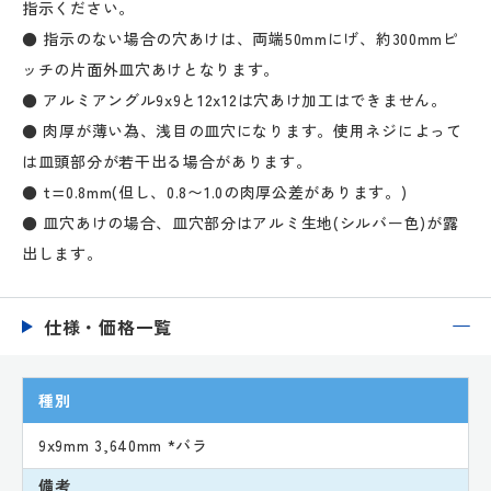
指示ください。
● 指示のない場合の穴あけは、両端50mmにげ、約300mmピ
ッチの片面外皿穴あけとなります。
● アルミアングル9x9と12x12は穴あけ加工はできません。
● 肉厚が薄い為、浅目の皿穴になります。使用ネジによって
は皿頭部分が若干出る場合があります。
● t=0.8mm(但し、0.8〜1.0の肉厚公差があります。)
● 皿穴あけの場合、皿穴部分はアルミ生地(シルバー色)が露
出します。
仕様・価格一覧
種別
9x9mm 3,640mm *バラ
備考