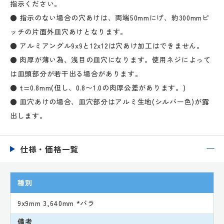
指示ください。
● 指示のない場合の穴あけは、両端50mmにげ、約300mmピ
ッチの片面外皿穴あけとなります。
● アルミアングル9x9と12x12は穴あけ加工はできません。
● 肉厚が薄い為、浅目の皿穴になります。使用ネジによって
は皿頭部分が若干出る場合があります。
● t=0.8mm(但し、0.8〜1.0の肉厚公差があります。)
● 皿穴あけの場合、皿穴部分はアルミ生地(シルバー色)が露
出します。
仕様・価格一覧
種別
9x9mm 3,640mm *バラ
備考