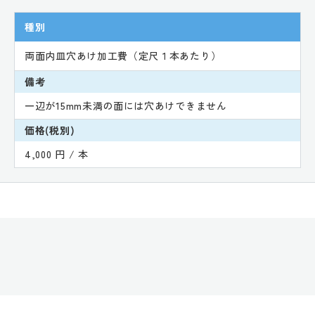
種別
両面内皿穴あけ加工費（定尺１本あたり）
備考
一辺が15mm未満の面には穴あけできません
価格(税別)
4,000 円 / 本