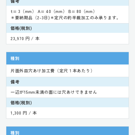
備考
t= 3（mm） A= 40（mm） B= 80（mm）
＊要納期品（2-3日)＊定尺の約半裁加工のみ承ります。
価格(税別)
23,970 円 / 本
種別
片面外皿穴あけ加工費（定尺１本あたり）
備考
一辺が15mm未満の面には穴あけできません
価格(税別)
1,300 円 / 本
種別