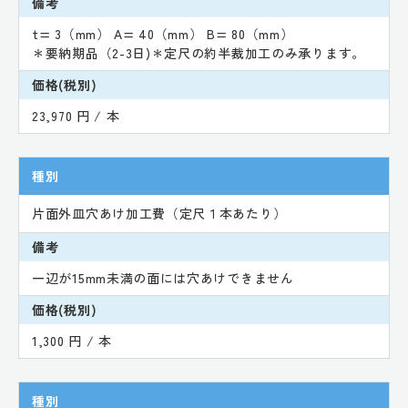
備考
t= 3（mm） A= 40（mm） B= 80（mm）
＊要納期品（2-3日)＊定尺の約半裁加工のみ承ります。
価格(税別)
23,970 円 / 本
種別
片面外皿穴あけ加工費（定尺１本あたり）
備考
一辺が15mm未満の面には穴あけできません
価格(税別)
1,300 円 / 本
種別