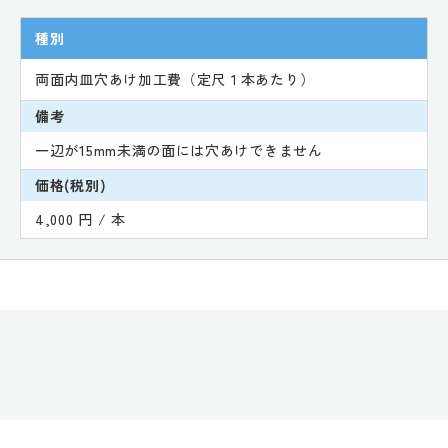
種別
両面内皿穴あけ加工費（定尺１本あたり）
備考
一辺が15mm未満の面には穴あけできません
価格(税別)
4,000 円 / 本