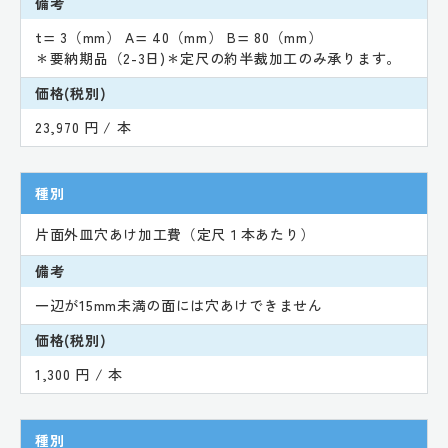
備考
t= 3（mm） A= 40（mm） B= 80（mm）
＊要納期品（2-3日)＊定尺の約半裁加工のみ承ります。
価格(税別)
23,970 円 / 本
種別
片面外皿穴あけ加工費（定尺１本あたり）
備考
一辺が15mm未満の面には穴あけできません
価格(税別)
1,300 円 / 本
種別