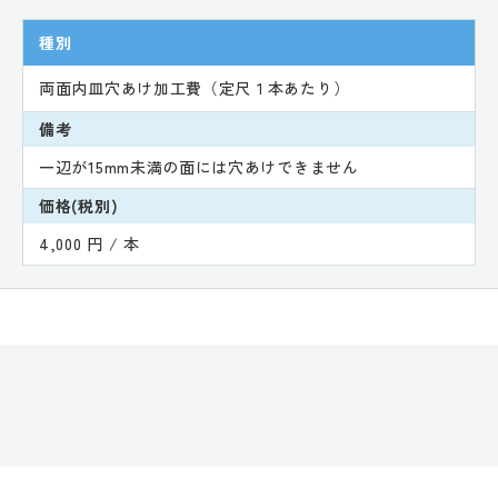
種別
両面内皿穴あけ加工費（定尺１本あたり）
備考
一辺が15mm未満の面には穴あけできません
価格(税別)
4,000 円 / 本