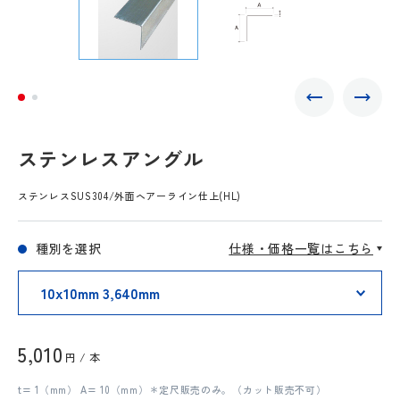
ステンレスアングル
ステンレスSUS304/外面ヘアーライン仕上(HL)
種別を選択
仕様・価格一覧はこちら
5,010
円 / 本
t= 1（mm） A= 10（mm）＊定尺販売のみ。（カット販売不可）