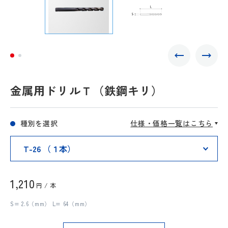
金属用ドリルＴ（鉄鋼キリ）
種別を選択
仕様・価格一覧はこちら
1,210
円 / 本
S= 2.6（mm） L= 64（mm）