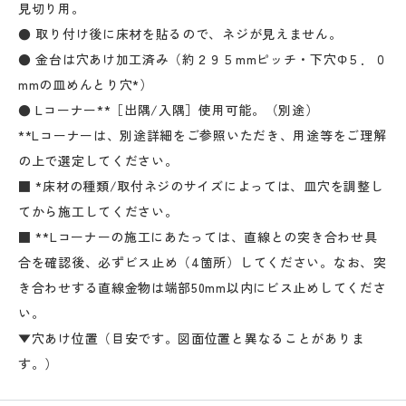
見切り用。
● 取り付け後に床材を貼るので、ネジが見えません。
● 金台は穴あけ加工済み（約２９５mmピッチ・下穴Φ５．０
mmの皿めんとり穴*）
● Lコーナー**［出隅/入隅］使用可能。（別途）
**Lコーナーは、別途詳細をご参照いただき、用途等をご理解
の上で選定してください。
■ *床材の種類/取付ネジのサイズによっては、皿穴を調整し
てから施工してください。
■ **Lコーナーの施工にあたっては、直線との突き合わせ具
合を確認後、必ずビス止め（4箇所）してください。なお、突
き合わせする直線金物は端部50mm以内にビス止めしてくださ
い。
▼穴あけ位置（目安です。図面位置と異なることがありま
す。）