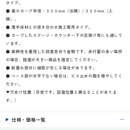
タイプ。
● 最小カーブ半径・３００mm（出隅）/３００mm（入
隅）。
● 薄手床材との突き合わせ施工専用タイプ。
● カーブしたステージ・カウンター下の足掛け等にも適して
います。
● 装飾性を重視した段差見切り金物です。歩行量の多い場所
の場合、踏面が大きい商品を選定してください。
● 前垂れ部分に縦筋が生じる場合があります。
● ベース部が水平でない場合は、ビス止めの数を増やしてく
ださい。
▼穴あけ位置（目安です。図面位置と異なることがありま
す。）
仕様・価格一覧