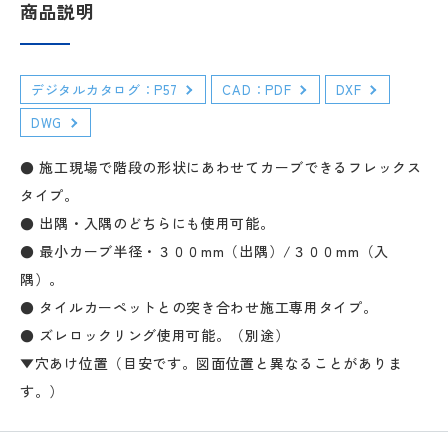
商品説明
デジタルカタログ：P57
CAD：PDF
DXF
DWG
● 施工現場で階段の形状にあわせてカーブできるフレックス
タイプ。
● 出隅・入隅のどちらにも使用可能。
● 最小カーブ半径・３００mm（出隅）/３００mm（入
隅）。
● タイルカーペットとの突き合わせ施工専用タイプ。
● ズレロックリング使用可能。（別途）
▼穴あけ位置（目安です。図面位置と異なることがありま
す。）