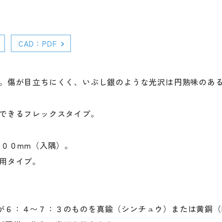
CAD：PDF
す。傷が目立ちにくく、いぶし銀のような光沢は円熟味のあ
ブできるフレックスタイプ。
８００mm（入隅）。
専用タイプ。
６：４〜７：３のものを真鍮（シンチュウ）または黄銅（br