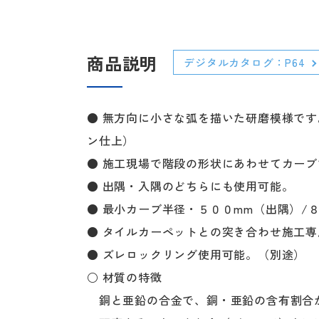
商品説明
デジタルカタログ：P64
● 無方向に小さな弧を描いた研磨模様で
ン仕上）
● 施工現場で階段の形状にあわせてカー
● 出隅・入隅のどちらにも使用可能。
● 最小カーブ半径・５００mm（出隅）/
● タイルカーペットとの突き合わせ施工
● ズレロックリング使用可能。（別途）
○ 材質の特徴
銅と亜鉛の合金で、銅・亜鉛の含有割合が