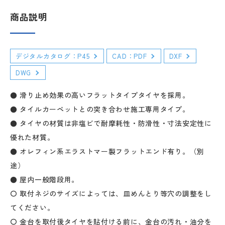
商品説明
デジタルカタログ：P45
CAD：PDF
DXF
DWG
● 滑り止め効果の高いフラットタイプタイヤを採用。
● タイルカーペットとの突き合わせ施工専用タイプ。
● タイヤの材質は非塩ビで耐摩耗性・防滑性・寸法安定性に
優れた材質。
● オレフィン系エラストマー製フラットエンド有り。（別
途）
● 屋内一般階段用。
〇 取付ネジのサイズによっては、皿めんとり等穴の調整をし
てください。
〇 金台を取付後タイヤを貼付ける前に、金台の汚れ・油分を