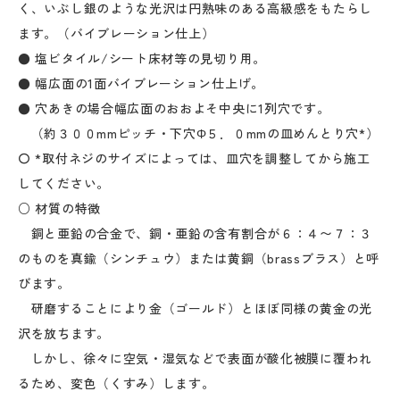
く、いぶし銀のような光沢は円熟味のある高級感をもたらし
ます。（バイブレーション仕上）
● 塩ビタイル/シート床材等の見切り用。
● 幅広面の1面バイブレーション仕上げ。
● 穴あきの場合幅広面のおおよそ中央に1列穴です。
（約３００mmピッチ・下穴Φ５．０mmの皿めんとり穴*）
〇 *取付ネジのサイズによっては、皿穴を調整してから施工
してください。
○ 材質の特徴
銅と亜鉛の合金で、銅・亜鉛の含有割合が６：４〜７：３
のものを真鍮（シンチュウ）または黄銅（brassブラス）と呼
びます。
研磨することにより金（ゴールド）とほぼ同様の黄金の光
沢を放ちます。
しかし、徐々に空気・湿気などで表面が酸化被膜に覆われ
るため、変色（くすみ）します。