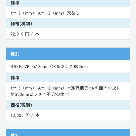
備考
t= 3（mm） A= 12（mm）穴なし
価格(税別)
12,810 円 / 本
種別
BSFB-VR 3x12mm（穴あき）2,000mm
備考
t= 3（mm） A= 12（mm）＊定尺販売*Aの面の中央に
約300mmピッチ１列穴の場合
価格(税別)
13,390 円 / 本
種別