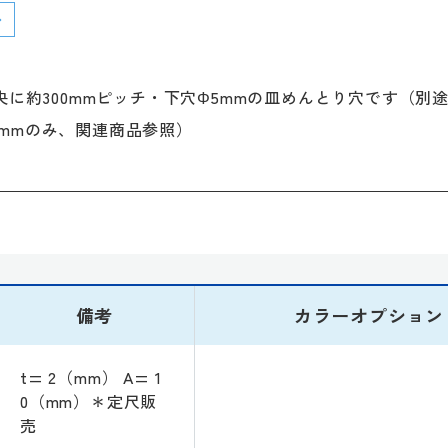
央に約300mmピッチ・下穴Φ5mmの皿めんとり穴です（別
3x20mmのみ、関連商品参照）
備考
カラーオプション
t= 2（mm） A= 1
0（mm）＊定尺販
売