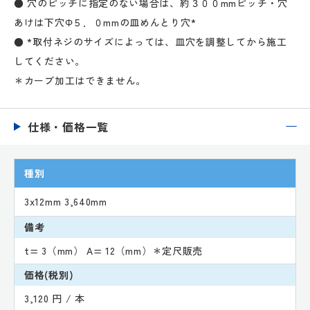
● 穴のピッチに指定のない場合は、約３００mmピッチ・穴
あけは下穴Φ５．０mmの皿めんとり穴*
● *取付ネジのサイズによっては、皿穴を調整してから施工
してください。
＊カーブ加工はできません。
仕様・価格一覧
種別
3x12mm 3,640mm
備考
t= 3（mm） A= 12（mm）＊定尺販売
価格(税別)
3,120 円 / 本