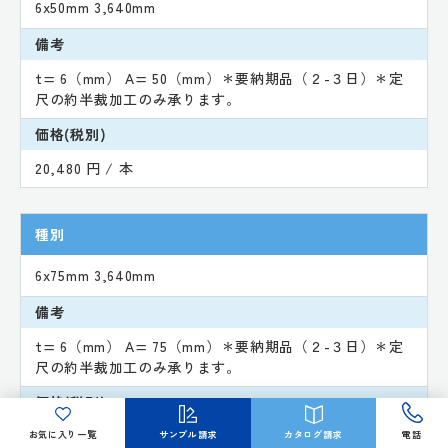
6x50mm 3,640mm
備考
t= 6（mm） A= 50（mm）＊要納期品（２-３日）＊定
尺の約半裁加工のみ承ります。
価格(税別)
20,480 円 / 本
種別
6x75mm 3,640mm
備考
t= 6（mm） A= 75（mm）＊要納期品（２-３日）＊定
尺の約半裁加工のみ承ります。
価格(税別)
30,800 円 / 本
お気に入り一覧
サンプル請求
カタログ請求
電話