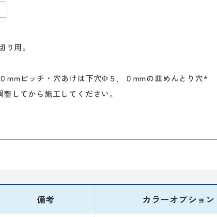
見切り用。
０mmピッチ・穴あけは下穴Φ５．０mmの皿めんとり穴*
調整してから施工してください。
備考
カラーオプション