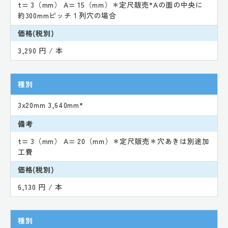
t= 3（mm） A= 15（mm）＊定尺販売*Aの面の中央に
約300mmピッチ１列穴の場合
価格(税別)
3,290 円 / 本
種別
3x20mm 3,640mm*
備考
t= 3（mm） A= 20（mm）＊定尺販売＊穴あきは別途加
工費
価格(税別)
6,130 円 / 本
種別