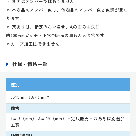
＊ 断面はアンバーではありません。
＊ 本商品のアンバー色は、他商品のアンバー色と色調が異な
ります。
＊ 穴あけは、指定のない場合、Aの面の中央に
約300mmピッチ・下穴Φ5mmの皿めんとり穴です。
＊カーブ加工はできません。
仕様・価格一覧
種別
3x15mm 3,640mm*
備考
t= 3（mm） A= 15（mm）＊定尺販売＊穴あきは別途加
工費
価格(税別)