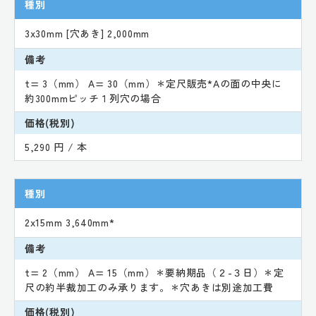
種別
3x30mm [穴あき] 2,000mm
備考
t= 3（mm） A= 30（mm）＊定尺販売*Aの面の中央に
約300mmピッチ１列穴の場合
価格(税別)
5,290 円 / 本
種別
2x15mm 3,640mm*
備考
t= 2（mm） A= 15（mm）＊要納期品（２-３日）＊定
尺の約半裁加工のみ承ります。＊穴あきは別途加工費
価格(税別)