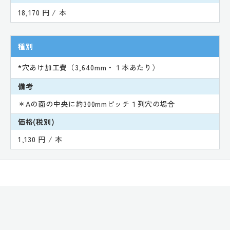
18,170 円 / 本
種別
*穴あけ加工費（3,640mm・１本あたり）
備考
＊Aの面の中央に約300mmピッチ１列穴の場合
価格(税別)
1,130 円 / 本