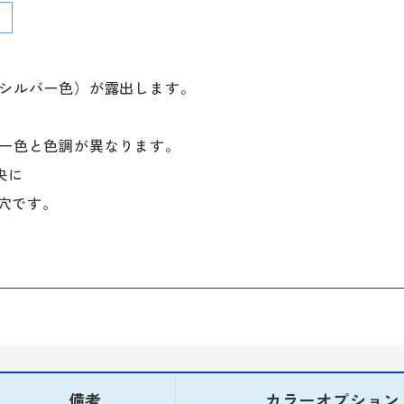
（シルバー色）が露出します。
バー色と色調が異なります。
央に
り穴です。
備考
カラーオプション