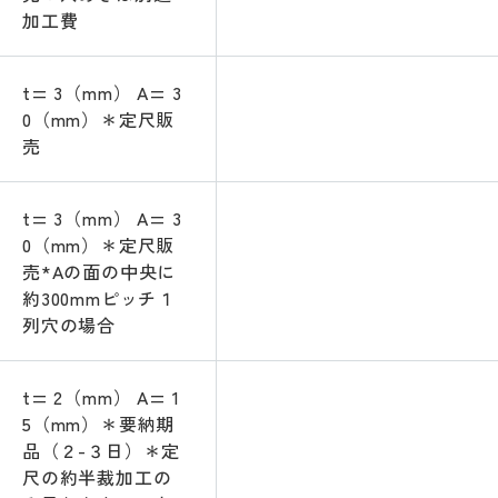
加工費
t= 3（mm） A= 3
0（mm）＊定尺販
売
t= 3（mm） A= 3
0（mm）＊定尺販
売*Aの面の中央に
約300mmピッチ１
列穴の場合
t= 2（mm） A= 1
5（mm）＊要納期
品（２-３日）＊定
尺の約半裁加工の