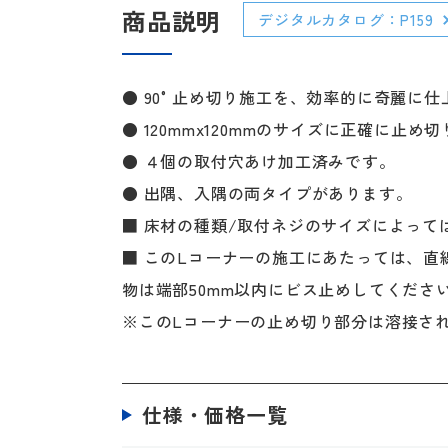
商品説明
デジタルカタログ：P159
● 90°止め切り施工を、効率的に奇麗に
● 120mmx120mmのサイズに正確
● ４個の取付穴あけ加工済みです。
● 出隅、入隅の両タイプがあります。
■ 床材の種類/取付ネジのサイズによっ
■ このLコーナーの施工にあたっては、
物は端部50mm以内にビス止めしてくださ
※このLコーナーの止め切り部分は溶接さ
仕様・価格一覧