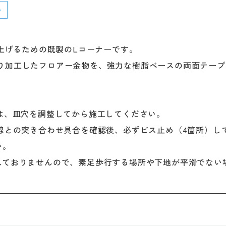
仕上げるための既製のLコーナーです。
に止め切り加工したフロアー金物を、強力な樹脂ベースの両面テ
ては、皿穴を調整してから施工してください。
直線との突き合わせ具合を確認後、必ずビス止め（4箇所）し
い。
れておりませんので、素足歩行する場所や下地が平滑でない