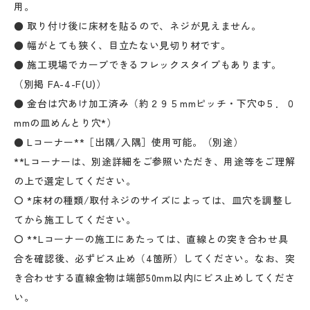
用。
● 取り付け後に床材を貼るので、ネジが見えません。
● 幅がとても狭く、目立たない見切り材です。
● 施工現場でカーブできるフレックスタイプもあります。
（別掲 FA-4-F(U)）
● 金台は穴あけ加工済み（約２９５mmピッチ・下穴Φ５．０
mmの皿めんとり穴*）
● Lコーナー**［出隅/入隅］使用可能。（別途）
**Lコーナーは、別途詳細をご参照いただき、用途等をご理解
の上で選定してください。
〇 *床材の種類/取付ネジのサイズによっては、皿穴を調整し
てから施工してください。
〇 **Lコーナーの施工にあたっては、直線との突き合わせ具
合を確認後、必ずビス止め（4箇所）してください。なお、突
き合わせする直線金物は端部50mm以内にビス止めしてくださ
い。