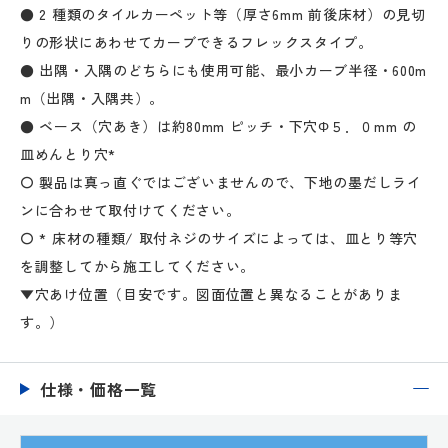
● 2 種類のタイルカーペット等（厚さ6mm 前後床材）の見切
りの形状にあわせてカーブできるフレックスタイプ。
● 出隅・入隅のどちらにも使用可能、最小カーブ半径・600m
m（出隅・入隅共）。
● ベース（穴あき）は約80mm ピッチ・下穴Φ５．０mm の
皿めんとり穴*
〇 製品は真っ直ぐではございませんので、下地の墨だしライ
ンに合わせて取付けてください。
〇 * 床材の種類/ 取付ネジのサイズによっては、皿とり等穴
を調整してから施工してください。
▼穴あけ位置（目安です。図面位置と異なることがありま
す。）
仕様・価格一覧