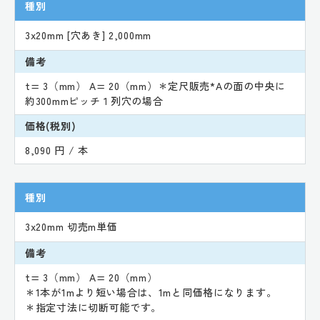
種別
3x20mm [穴あき] 2,000mm
備考
t= 3（mm） A= 20（mm）＊定尺販売*Aの面の中央に
約300mmピッチ１列穴の場合
価格(税別)
8,090 円 / 本
種別
3x20mm 切売m単価
備考
t= 3（mm） A= 20（mm）
＊1本が1mより短い場合は、1mと同価格になります。
＊指定寸法に切断可能です。