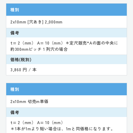
種別
2x10mm [穴あき] 2,000mm
備考
t= 2（mm） A= 10（mm）＊定尺販売*Aの面の中央に
約300mmピッチ１列穴の場合
価格(税別)
3,860 円 / 本
種別
2x10mm 切売m単価
備考
t= 2（mm） A= 10（mm）
＊1本が1mより短い場合は、1mと同価格になります。