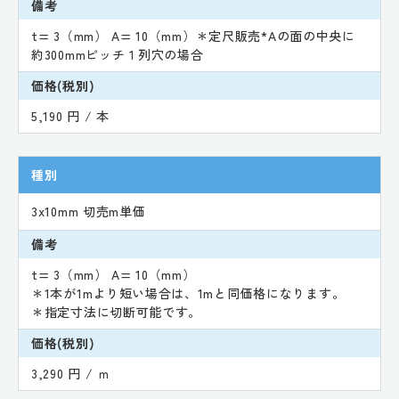
備考
t= 3（mm） A= 10（mm）＊定尺販売*Aの面の中央に
約300mmピッチ１列穴の場合
価格(税別)
5,190 円 / 本
種別
3x10mm 切売m単価
備考
t= 3（mm） A= 10（mm）
＊1本が1mより短い場合は、1mと同価格になります。
＊指定寸法に切断可能です。
価格(税別)
3,290 円 / ｍ