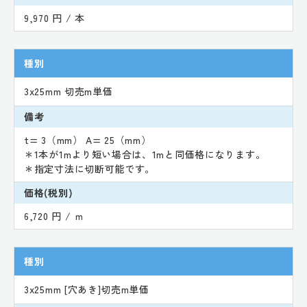
9,970 円 / 本
種別
3x25mm 切売m単価
備考
t= 3（mm） A= 25（mm）
＊1本が1mより短い場合は、1mと同価格になります。
＊指定寸法に切断可能です。
価格(税別)
6,720 円 / ｍ
種別
3x25mm [穴あき]切売m単価