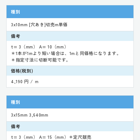
種別
3x10mm [穴あき]切売m単価
備考
t= 3（mm） A= 10（mm）
＊1本が1mより短い場合は、1mと同価格になります。
＊指定寸法に切断可能です。
価格(税別)
4,190 円 / ｍ
種別
3x15mm 3,640mm
備考
t= 3（mm） A= 15（mm）＊定尺販売