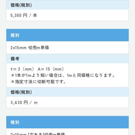
価格(税別)
5,300 円 / 本
種別
2x15mm 切売m単価
備考
t= 2（mm） A= 15（mm）
＊1本が1mより短い場合は、1mと同価格になります。
＊指定寸法に切断可能です。
価格(税別)
3,430 円 / ｍ
種別
2x15mm [穴あき]切売m単価