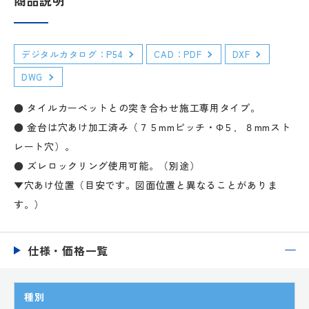
デジタルカタログ：P54
CAD：PDF
DXF
DWG
● タイルカーペットとの突き合わせ施工専用タイプ。
● 金台は穴あけ加工済み（７５mmピッチ・Φ５．８mmスト
レート穴）。
● ズレロックリング使用可能。（別途）
▼穴あけ位置（目安です。図面位置と異なることがありま
す。）
仕様・価格一覧
種別