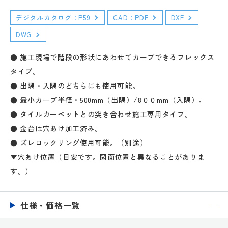
デジタルカタログ：P59
CAD：PDF
DXF
DWG
● 施工現場で階段の形状にあわせてカーブできるフレックス
タイプ。
● 出隅・入隅のどちらにも使用可能。
● 最小カーブ半径・500mm（出隅）/8００mm（入隅）。
● タイルカーペットとの突き合わせ施工専用タイプ。
● 金台は穴あけ加工済み。
● ズレロックリング使用可能。（別途）
▼穴あけ位置（目安です。図面位置と異なることがありま
す。）
仕様・価格一覧