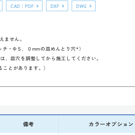
CAD：PDF
DXF
DWG
。
見えません。
ッチ・Φ５．０mmの皿めんとり穴*）
ては、皿穴を調整してから施工してください。
ることがあります。）
備考
カラーオプション