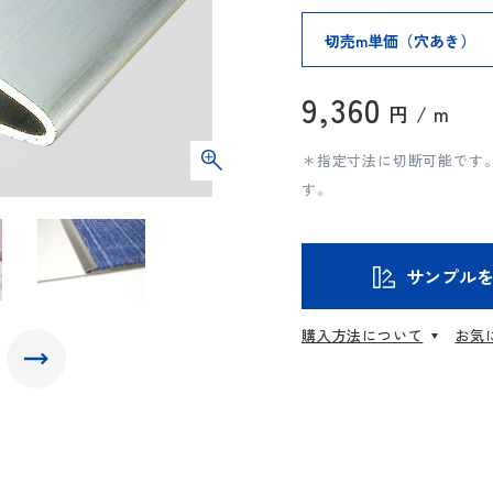
9,360
円 / m
＊指定寸法に切断可能です。
す。
サンプル
購入方法について
お気