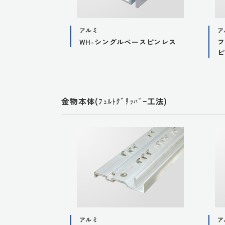
り用
アルミ
ア
シングルベースピ
WH-シングルベースピンレス
フ
ピ
金物本体(ﾌｪﾙﾄｸﾞﾘｯﾊﾟｰ工法)
アルミ
ア