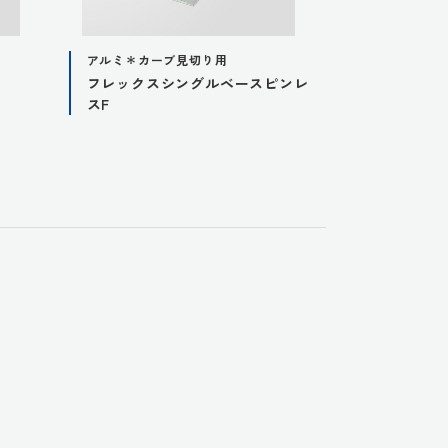
アルミ＊カーブ見切り用
アルミ
フレックスシングルベースピンレ
H- シング
スF