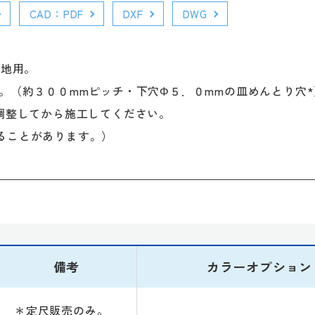
CAD：PDF
DXF
DWG
目地用。
。（約３００mmピッチ・下穴Φ５．０mmの皿めんとり穴*
調整してから施工してください。
ることがあります。）
備考
カラーオプション
＊定尺販売のみ。