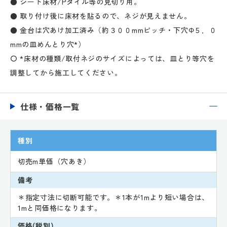
● シート床材/Pタイル等の見切り用。
● 取り付け後に床材を貼るので、ネジが見えません。
● 金台は穴あけ加工済み（約３００mmピッチ・下穴Φ５．０
mmの皿めんとり穴*）
〇 *床材の種類/取付ネジのサイズによっては、皿とり等穴を
調整してから施工してください。
仕様・価格一覧
種別
切売m単価（穴あき）
備考
＊指定寸法に切断可能です。＊1本が1mより短い場合は、
1mと同価格になります。
価格(税別)