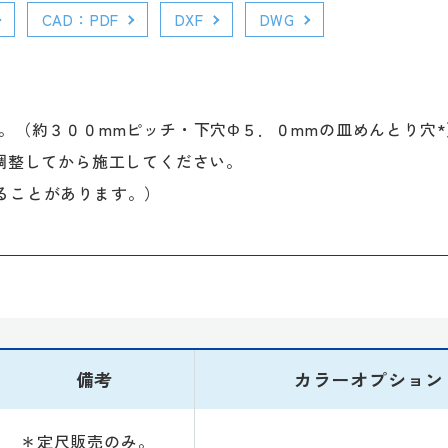
CAD：PDF
DXF
DWG
。（約３００mmピッチ・下穴Φ５．０mmの皿めんとり穴*
調整してから施工してください。
ることがあります。）
備考
カラーオプション
＊定尺販売のみ。