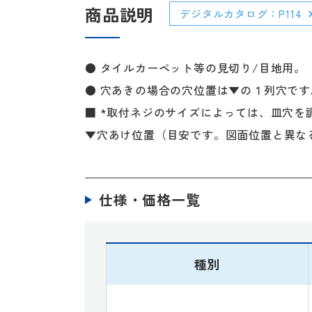
商品説明
デジタルカタログ：P114
● タイルカーペット等の見切り/目地用。
● 穴あきの場合の穴位置は▼の１列穴です
■ *取付ネジのサイズによっては、皿穴を
▼穴あけ位置（目安です。図面位置と異な
仕様・価格一覧
種別